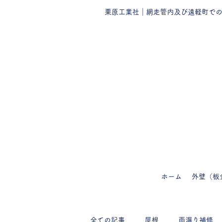
栗原工業社｜網走管内及び遠軽町で
ホーム
外壁（板
全ての記事
屋根
雨漏り補修