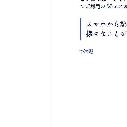
てご利用の Wix 
スマホから記
様々なことが
#休暇