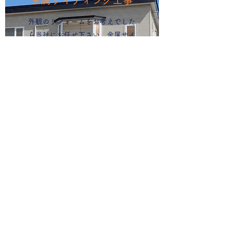
金属サイディング工事
外観のリフォームをお考えでした
ら当社にお任せ下さい。金属サイ
ディング、角波（K-スパン）等、
​機能的で綺麗な外観に仕上げま
す。
有限会社 栗原工業社
kurikou@cpost.plala.or.jp