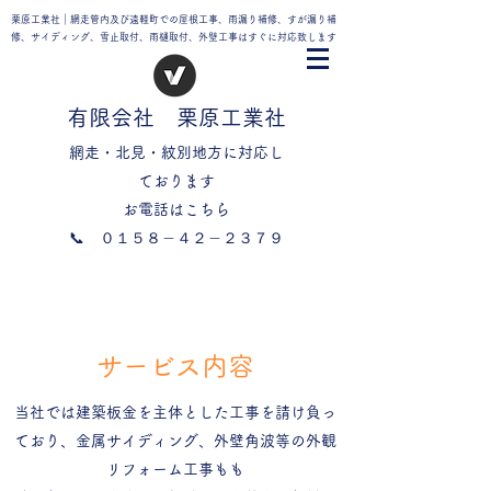
栗原工業社｜網走管内及び遠軽町での屋根工事、雨漏り補修、すが漏り補
修、サイディング、雪止取付、雨樋取付、外壁工事はすぐに対応致します
有限会社 栗原工業社
網走・北見・紋別地方に対応し
ております
お電話はこちら
​📞 ０１５８－４２－２３７９
サービス内容
当社では建築板金を主体とした工事を請け負っ
ており、金属サイディング、外壁角波等の外観
リフォーム工事もも