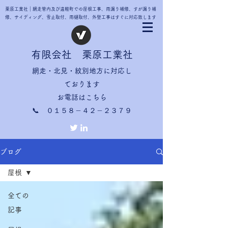
栗原工業社｜網走管内及び遠軽町での屋根工事、雨漏り補修、すが漏り補
修、サイディング、雪止取付、雨樋取付、外壁工事はすぐに対応致します
有限会社 栗原工業社
網走・北見・紋別地方に対応し
ております
お電話はこちら
​📞 ０１５８－４２－２３７９
ブログ
屋根
全ての
記事