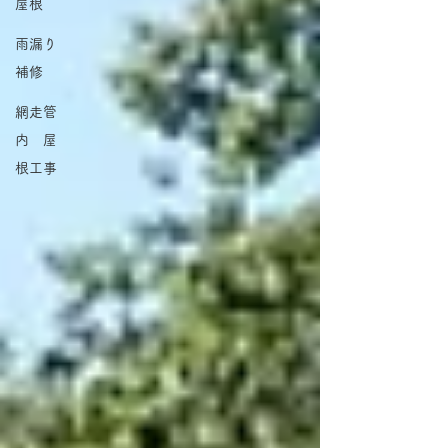
屋根
雨漏り
補修
網走管
内 屋
根工事